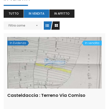
TUTTO
IN VENDITA
IN AFFITTO
Filtra come
In Evidenza
In vendita
Casteldaccia : Terreno Via Comiso