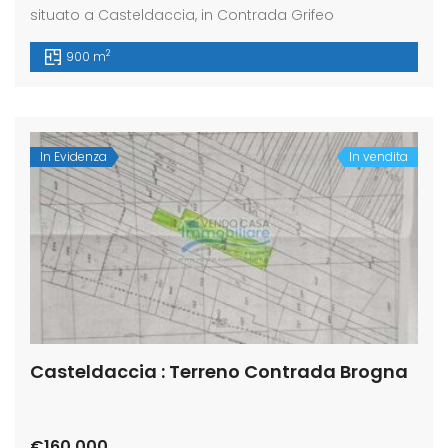
situato a Casteldaccia, in Contrada Grifeo
2
900 m
In Evidenza
In vendita
Casteldaccia : Terreno Contrada Brogna
€160.000