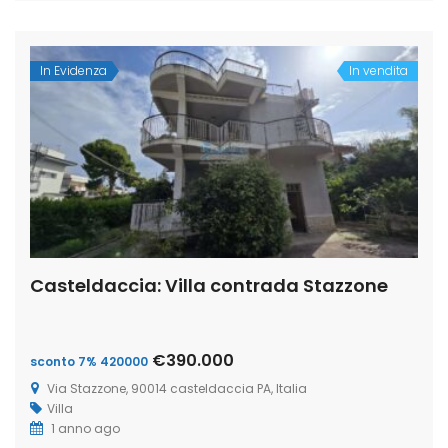
In Evidenza
In vendita
Casteldaccia: Villa contrada Stazzone
€390.000
sconto 7% 420000
Via Stazzone, 90014 casteldaccia PA, Italia
Villa
1 anno ago