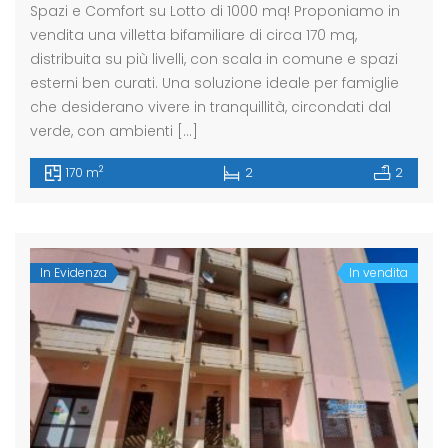
Spazi e Comfort su Lotto di 1000 mq! Proponiamo in
vendita una villetta bifamiliare di circa 170 mq,
distribuita su più livelli, con scala in comune e spazi
esterni ben curati. Una soluzione ideale per famiglie
che desiderano vivere in tranquillità, circondati dal
verde, con ambienti […]
2
170 m
2
2
In Evidenza
In vendita