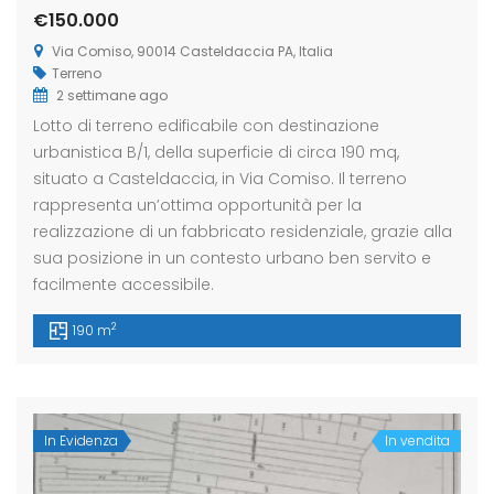
€150.000
Via Comiso, 90014 Casteldaccia PA, Italia
Terreno
eldaccia : Terreno
Casteldaccia : Terreno
Caste
2 settimane ago
trada Valle Corvo
Contrada Grifeo
Via 
Lotto di terreno edificabile con destinazione
urbanistica B/1, della superficie di circa 190 mq,
800
€13.000
€150
situato a Casteldaccia, in Via Comiso. Il terreno
a Corvo, Discesa Mirio, 19, 90014 Casteldaccia PA, Italia
Str. Grifeo, 90014 Casteldaccia PA, Italia
Via Co
rappresenta un’ottima opportunità per la
realizzazione di un fabbricato residenziale, grazie alla
sua posizione in un contesto urbano ben servito e
facilmente accessibile.
2
190 m
In Evidenza
In vendita