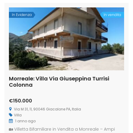
In Evidenza
In vendita
Morreale: Villa Via Giuseppina Turrisi
Colonna
€150.000
Via M 31, 11, 90046 Giacalone PA, Italia
Villa
1 anno ago
🏡 Villetta Bifamiliare in Vendita a Monreale – Ampi