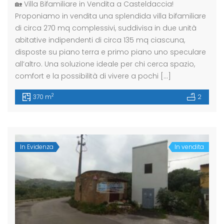
🏡 Villa Bifamiliare in Vendita a Casteldaccia!
Proponiamo in vendita una splendida villa bifamiliare
di circa 270 mq complessivi, suddivisa in due unità
abitative indipendenti di circa 135 mq ciascuna,
disposte su piano terra e primo piano uno speculare
all’altro. Una soluzione ideale per chi cerca spazio,
comfort e la possibilità di vivere a pochi […]
2
370 m
2
In Evidenza
In vendita