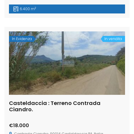
2
6.400 m
In Evidenza
In vendita
Casteldaccia : Terreno Contrada
Ciandro.
€18.000
Contrada Ciandro, 90014 Casteldaccia PA, Italia