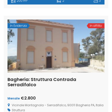
200 m
2
3
In Evidenza
In affitto
Bagheria: Struttura Contrada
Serradifalco
€2.800
Mensile
Vicinale Montagnola - Serradifalco, 90011 Bagheria PA, Italia
Struttura