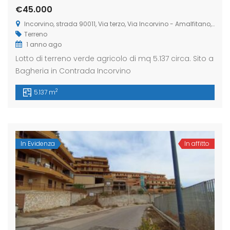
€45.000
Incorvino, strada 90011, Via terzo, Via Incorvino - Amalfitano, 13, 90011 Bagheria PA, Italia
Terreno
eldaccia : Terreno
Casteldaccia : Terreno
Caste
1 anno ago
trada Valle Corvo
Contrada Grifeo
Via 
Lotto di terreno verde agricolo di mq 5.137 circa. Sito a
Bagheria in Contrada Incorvino
800
€13.000
€150
a Corvo, Discesa Mirio, 19, 90014 Casteldaccia PA, Italia
Str. Grifeo, 90014 Casteldaccia PA, Italia
Via Co
2
5.137 m
In Evidenza
In affitto