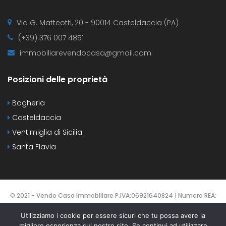
Via G. Matteotti, 20 - 90014 Casteldaccia (PA)
(+39) 376 007 4851
immobiliarevendocasa@gmail.com
Posizioni delle proprietà
Bagheria
Casteldaccia
Ventimiglia di Sicilia
Santa Flavia
© 2021 - Vendo Casa Immobiliare P.IVA:06921640824 | Numero REA:
PA-425137 | DESIGNED BY
Webvox.it
Utilizziamo i cookie per essere sicuri che tu possa avere la
migliore esperienza sul nostro sito. Se continui ad utilizzare