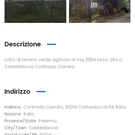
Descrizione
Lotto di terreno verde agricolo di mq 3964 circa. Sito a
Casteldaccia Contrada Ciandro
eldaccia : Terreno
Casteldaccia : Terreno
Caste
trada Valle Corvo
Contrada Grifeo
Via 
Indirizzo
Indirizzo
Contrada Ciandro, 90014 Casteldaccia PA, Italia
800
€13.000
€150
Nazione
Italia
a Corvo, Discesa Mirio, 19, 90014 Casteldaccia PA, Italia
Str. Grifeo, 90014 Casteldaccia PA, Italia
Via Co
Province/State
Palermo
City/Town
Casteldaccia
Postal code/ZIP
90014