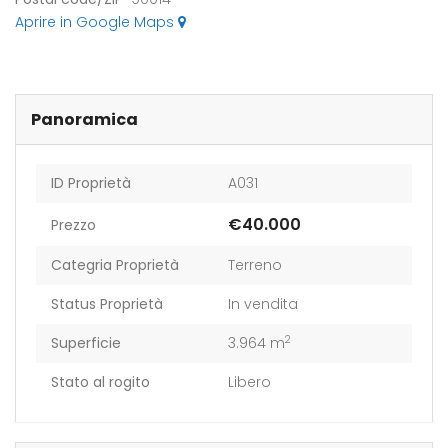
Aprire in Google Maps
Panoramica
ID Proprietà
A031
€40.000
Prezzo
Categria Proprietà
Terreno
eldaccia : Terreno
Casteldaccia : Terreno
Caste
trada Valle Corvo
Contrada Grifeo
Cont
Status Proprietà
In vendita
2
Superficie
3.964 m
800
€13.000
€160
a Corvo, Discesa Mirio, 19, 90014 Casteldaccia PA, Italia
Str. Grifeo, 90014 Casteldaccia PA, Italia
Contrad
Stato al rogito
Libero