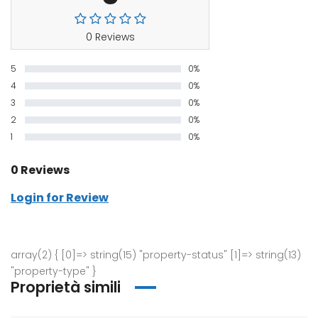
0 Reviews
5
0%
4
0%
3
0%
2
0%
1
0%
0 Reviews
Login for Review
array(2) { [0]=> string(15) "property-status" [1]=> string(13)
"property-type" }
Proprietà simili