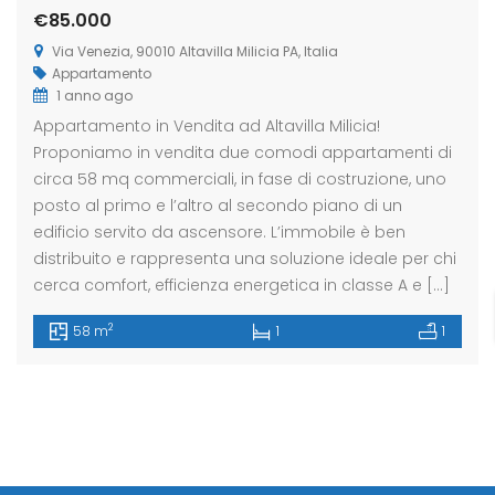
€85.000
Via Venezia, 90010 Altavilla Milicia PA, Italia
Appartamento
eldaccia : Terreno
Casteldaccia : Terreno
Caste
1 anno ago
trada Valle Corvo
Contrada Grifeo
Via 
Appartamento in Vendita ad Altavilla Milicia!
Proponiamo in vendita due comodi appartamenti di
800
€13.000
€150
circa 58 mq commerciali, in fase di costruzione, uno
a Corvo, Discesa Mirio, 19, 90014 Casteldaccia PA, Italia
Str. Grifeo, 90014 Casteldaccia PA, Italia
Via Co
posto al primo e l’altro al secondo piano di un
edificio servito da ascensore. L’immobile è ben
distribuito e rappresenta una soluzione ideale per chi
cerca comfort, efficienza energetica in classe A e […]
2
58 m
1
1