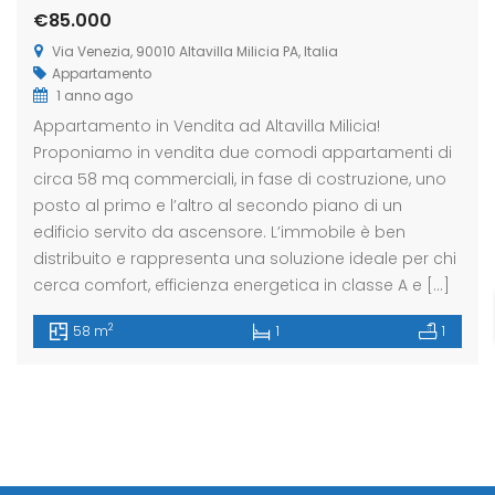
€85.000
Via Venezia, 90010 Altavilla Milicia PA, Italia
Appartamento
eldaccia : Terreno
Casteldaccia : Terreno
Caste
1 anno ago
trada Valle Corvo
Contrada Grifeo
Via 
Appartamento in Vendita ad Altavilla Milicia!
Proponiamo in vendita due comodi appartamenti di
800
€13.000
€150
circa 58 mq commerciali, in fase di costruzione, uno
a Corvo, Discesa Mirio, 19, 90014 Casteldaccia PA, Italia
Str. Grifeo, 90014 Casteldaccia PA, Italia
Via Co
posto al primo e l’altro al secondo piano di un
edificio servito da ascensore. L’immobile è ben
distribuito e rappresenta una soluzione ideale per chi
cerca comfort, efficienza energetica in classe A e […]
2
58 m
1
1