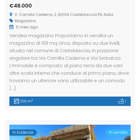
€48.000
V. Camilla Cederna, 2, 90014 Casteldaccia PA, Italia
Magazzino
eldaccia : Terreno
Casteldaccia : Terreno
Caste
5 mesi ago
trada Valle Corvo
Contrada Grifeo
Via 
Vendesi magazzino Proponiamo in vendita un
magazzino di 109 mq circa, disposto su due livelli,
800
€13.000
€150
situato nel comune di Casteldaccia, in posizione
a Corvo, Discesa Mirio, 19, 90014 Casteldaccia PA, Italia
Str. Grifeo, 90014 Casteldaccia PA, Italia
Via Co
angolare tra Via Camilla Caderna e Via Serbatoio.
L’immobile è composto al piano terra da due vani
oltre scala interna che conduce al primo piano, dove
troviamo un ulteriore vano utilizzabile e un comodo
[…]
2
109 m
1
In Evidenza
In vendita