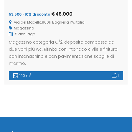
€48.000
53,500 -10% di sconto
Via del Macello,90011 Bagheria PA, Italia
Magazzino
5 anni ago
Magazzino categoria C/2, deposito composto da
due vani più wc. Rifinito con intonaco civile e finitura
con intonachino e con pavimentazione scaglie di
marmo.
2
100 m
1