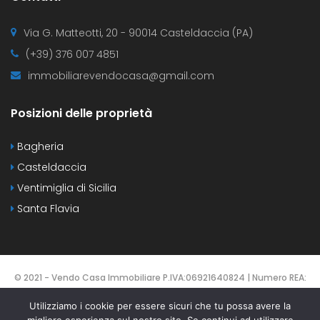
Via G. Matteotti, 20 - 90014 Casteldaccia (PA)
(+39) 376 007 4851
immobiliarevendocasa@gmail.com
Posizioni delle proprietà
Bagheria
Casteldaccia
Ventimiglia di Sicilia
Santa Flavia
© 2021 - Vendo Casa Immobiliare P.IVA:06921640824 | Numero REA:
PA-425137 | DESIGNED BY
Webvox.it
Utilizziamo i cookie per essere sicuri che tu possa avere la