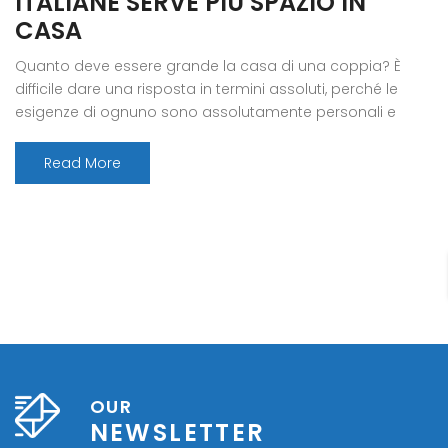
ITALIANE SERVE PIÙ SPAZIO IN
CASA
Quanto deve essere grande la casa di una coppia? È
difficile dare una risposta in termini assoluti, perché le
esigenze di ognuno sono assolutamente personali e
sempre mutevoli. Una percentuale sempre più alta
d’italiani di ogni fascia d’età ha rivelato quali sono i sogni
Read More
e i progetti per la propria abitazione nati al tempo della
[…]
OUR
NEWSLETTER