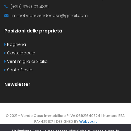
(+39) 376 007 4851
immobiliarevendocasa@gmail.com
Posizioni delle proprietà
Bagheria
Casteldaccia
Ventimiglia di Sicilia
Santa Flavia
Newsletter
© 2021 - Vendo Casa Immobiliare P.IVA:06921640824 | Numero REA:
PA-425137 | DESIGNED BY
Webvox.it