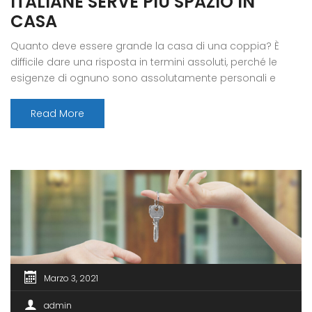
ITALIANE SERVE PIÙ SPAZIO IN
CASA
Quanto deve essere grande la casa di una coppia? È
difficile dare una risposta in termini assoluti, perché le
esigenze di ognuno sono assolutamente personali e
sempre mutevoli. Una percentuale sempre più alta
d’italiani di ogni fascia d’età ha rivelato quali sono i sogni
Read More
e i progetti per la propria abitazione nati al tempo della
[…]
Marzo 3, 2021
admin