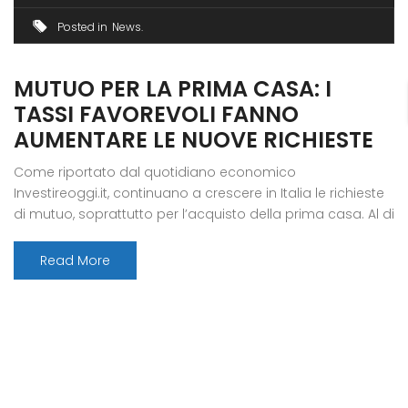
Posted in
News
MUTUO PER LA PRIMA CASA: I
TASSI FAVOREVOLI FANNO
AUMENTARE LE NUOVE RICHIESTE
Come riportato dal quotidiano economico
Investireoggi.it, continuano a crescere in Italia le richieste
di mutuo, soprattutto per l’acquisto della prima casa. Al di
là del valore di vendita degli immobili, che per alcune
zone della penisola si è fatto più abbordabile, le ragioni di
Read More
questo trend sono da ricercarsi nel mantenimento di
tassi che restano […]