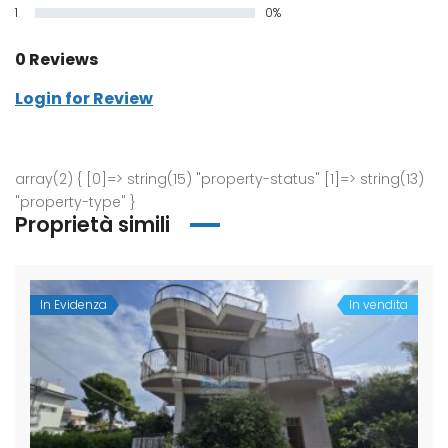
1
0%
0 Reviews
Login for Review
array(2) { [0]=> string(15) "property-status" [1]=> string(13)
"property-type" }
Proprietà simili
In Evidenza
In vendita