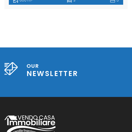
600 m
3
5
OUR
NEWSLETTER