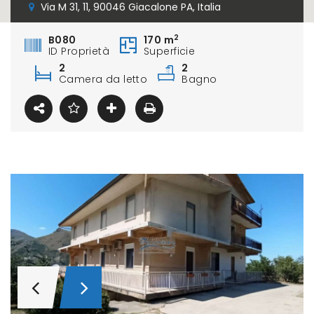
Via M 31, 11, 90046 Giacalone PA, Italia
2
B080
170 m
ID Proprietà
Superficie
2
2
Camera da letto
Bagno