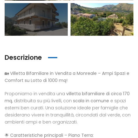
Descrizione
🏡
Villetta Bifamiliare in Vendita a Monreale – Ampi Spazi e
Comfort su Lotto di 1000 mq!
eldaccia : Terreno
Casteldaccia : Terreno
Caste
trada Valle Corvo
Contrada Grifeo
Via 
Proponiamo in vendita una
villetta bifamiliare di circa 170
mq
, distribuita su più livelli, con
scala in comune
e spazi
esterni ben curati. Una soluzione ideale per famiglie che
800
€13.000
€150
desiderano vivere in tranquillità, circondati dal verde, con
a Corvo, Discesa Mirio, 19, 90014 Casteldaccia PA, Italia
Str. Grifeo, 90014 Casteldaccia PA, Italia
Via Co
ambienti ampi e ben organizzati.
🌟
Caratteristiche principali – Piano Terra: