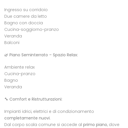
Ingresso su corridoio
Due camere da letto
Bagno con doccia
Cucina-soggiorno-pranzo
Veranda
Balconi
🌿
Piano Seminterrato – Spazio Relax:
Ambiente relax
Cucina-pranzo
eldaccia : Terreno
Casteldaccia : Terreno
Caste
Bagno
trada Valle Corvo
Contrada Grifeo
Cont
Veranda
800
€13.000
€160
🔧
Comfort e Ristrutturazioni:
a Corvo, Discesa Mirio, 19, 90014 Casteldaccia PA, Italia
Str. Grifeo, 90014 Casteldaccia PA, Italia
Contrad
Impianti idrici, elettrici e di condizionamento
completamente nuovi
.
Dal corpo scala comune si accede al
primo piano
, dove