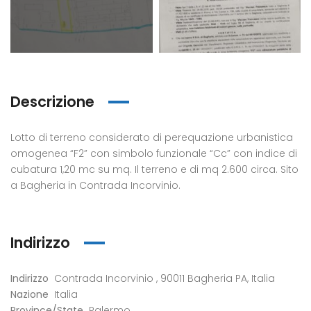
Descrizione
Lotto di terreno considerato di perequazione urbanistica
omogenea “F2” con simbolo funzionale “Cc” con indice di
cubatura 1,20 mc su mq. Il terreno e di mq 2.600 circa. Sito
a Bagheria in Contrada Incorvinio.
eldaccia : Terreno
Casteldaccia : Terreno
Caste
trada Valle Corvo
Contrada Grifeo
Via 
Indirizzo
800
€13.000
€150
a Corvo, Discesa Mirio, 19, 90014 Casteldaccia PA, Italia
Str. Grifeo, 90014 Casteldaccia PA, Italia
Via Co
Indirizzo
Contrada Incorvinio , 90011 Bagheria PA, Italia
Nazione
Italia
Province/State
Palermo