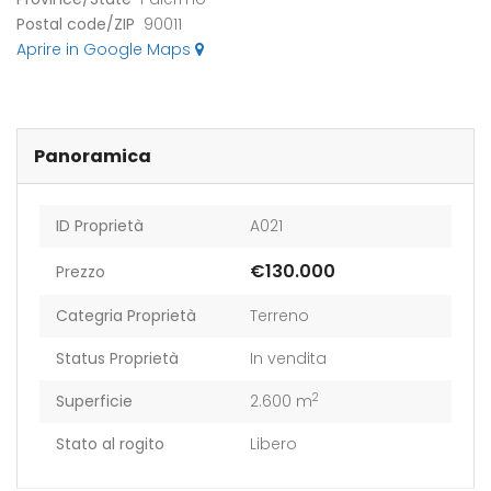
Postal code/ZIP
90011
Aprire in Google Maps
Panoramica
ID Proprietà
A021
€130.000
Prezzo
eldaccia : Terreno
Casteldaccia : Terreno
Caste
trada Valle Corvo
Contrada Grifeo
Cont
Categria Proprietà
Terreno
Status Proprietà
In vendita
800
€13.000
€160
2
Superficie
2.600 m
a Corvo, Discesa Mirio, 19, 90014 Casteldaccia PA, Italia
Str. Grifeo, 90014 Casteldaccia PA, Italia
Contrad
Stato al rogito
Libero