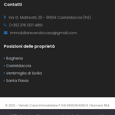
Contatti
Via G. Matteotti, 20 - 90014 Casteldaccia (PA)
(+39) 376 007 4851
immobiliarevendocasa@gmail.com
Posizioni delle proprietà
Bagheria
Casteldaccia
Ventimiglia di Sicilia
Santa Flavia
© 2021 - Vendo Casa Immobiliare P.IVA:06921640824 | Numero REA:
PA-425137 | DESIGNED BY
Webvox.it