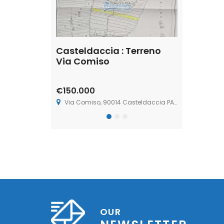
: Terreno
Casteldaccia : Terreno
Casteldac
feo
Via Comiso
Contrada 
€150.000
€13.800
teldaccia PA, Italia
Via Comiso, 90014 Casteldaccia PA, Italia
Contrada Corvo, Disces
OUR