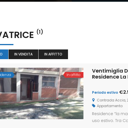
VATRICE
(1)
TO
IN VENDITA
IN AFFITTO
Ventimiglia D
videnza
In affitto
Residence L
€2.
Periodo estivo
Contrada Accia, 2,
Appartamento
Residence “la ma
uso estivo. Tra Ca
tranquillo contes