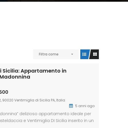
Filtra come
i Sicilia: Appartamento in
a Madonnina
500
 90020 Ventimiglia di Sicilia PA, Italia
5 anni ago
donnina” delizioso appartamento ideale per
steldaccia e Ventimiglia DI Sicilia inserito in un
to condominiale, con più di 3.000 m 2 di