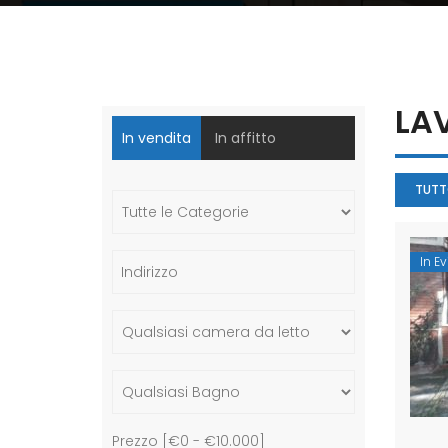
LA
In vendita
In affitto
TUT
In E
Prezzo [
€0
-
€10.000
]