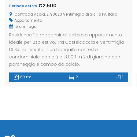
€2.500
Periodo estivo
Contrada Accia, 2, 90020 Ventimiglia di Sicilia PA, Italia
Appartamento
eldaccia : Terreno
Casteldaccia : Terreno
Caste
5 anni ago
trada Valle Corvo
Contrada Grifeo
Via 
Residence “la madonnina” delizioso appartamento
ideale per uso estivo. Tra Casteldaccia e Ventimiglia
800
€13.000
€150
DI Sicilia inserito in un tranquillo contesto
a Corvo, Discesa Mirio, 19, 90014 Casteldaccia PA, Italia
Str. Grifeo, 90014 Casteldaccia PA, Italia
Via Co
condominiale, con più di 3.000 m 2 di giardino con
parcheggio e campo da calcio.
2
60 m
2
1