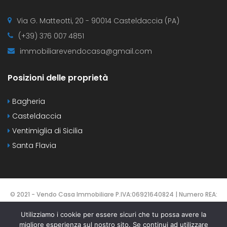
Via G. Matteotti, 20 - 90014 Casteldaccia (PA)
(+39) 376 007 4851
immobiliarevendocasa@gmail.com
Posizioni delle proprietà
Bagheria
Casteldaccia
Ventimiglia di Sicilia
Santa Flavia
© 2021 - Vendo Casa Immobiliare P.IVA:06921640824 | Numero REA:
PA-425137 | DESIGNED BY
Webvox.it
Utilizziamo i cookie per essere sicuri che tu possa avere la
migliore esperienza sul nostro sito. Se continui ad utilizzare
HOME
CONTATTI
PROPERTIES
AGENTS