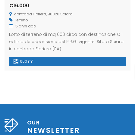
€16.000
contrada Fioriera, 90020 Sciara
Terreno
eldaccia : Terreno
Casteldaccia : Terreno
Caste
5 anni ago
trada Valle Corvo
Contrada Grifeo
Via 
Lotto di terreno di mq 600 circa con destinazione C 1
edilizia de espansione del P.R.G. vigente. Sito a Sciara
800
€13.000
€150
in contrada Fioriera (PA).
a Corvo, Discesa Mirio, 19, 90014 Casteldaccia PA, Italia
Str. Grifeo, 90014 Casteldaccia PA, Italia
Via Co
2
600 m
OUR
NEWSLETTER