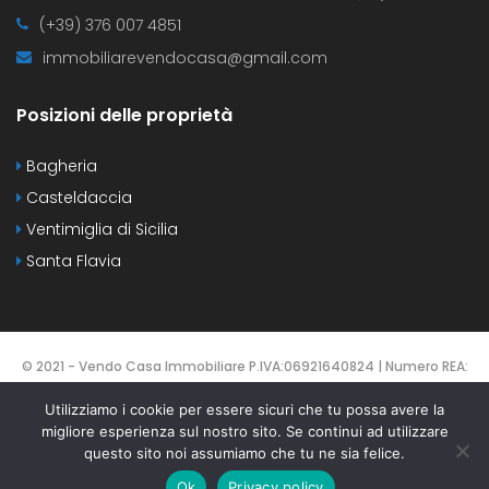
(+39) 376 007 4851
immobiliarevendocasa@gmail.com
Posizioni delle proprietà
Bagheria
Casteldaccia
Ventimiglia di Sicilia
Santa Flavia
© 2021 - Vendo Casa Immobiliare P.IVA:06921640824 | Numero REA:
PA-425137 | DESIGNED BY
Webvox.it
Utilizziamo i cookie per essere sicuri che tu possa avere la
migliore esperienza sul nostro sito. Se continui ad utilizzare
HOME
CONTATTI
PROPERTIES
AGENTS
questo sito noi assumiamo che tu ne sia felice.
TERMS OF USE
Ok
Privacy policy