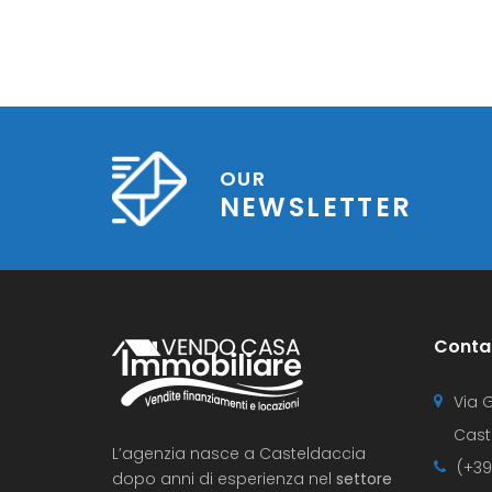
OUR
NEWSLETTER
Contat
Via G
Cast
L’agenzia nasce a Casteldaccia
(+39
dopo anni di esperienza nel
settore