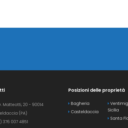
ti
Posizioni delle proprietà
Bagheria
Ventimigl
. Matteotti, 20 - 90014
Sicilia
Casteldaccia
eldaccia (PA)
Santa Fl
) 376 007 4851