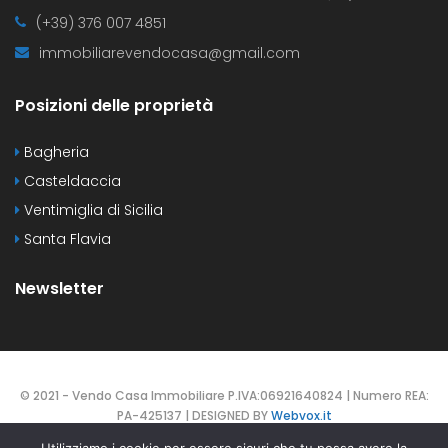
(+39) 376 007 4851
immobiliarevendocasa@gmail.com
Posizioni delle proprietà
Bagheria
Casteldaccia
Ventimiglia di Sicilia
Santa Flavia
Newsletter
© 2021 - Vendo Casa Immobiliare P.IVA:06921640824 | Numero REA:
PA-425137 | DESIGNED BY
Webvox.it