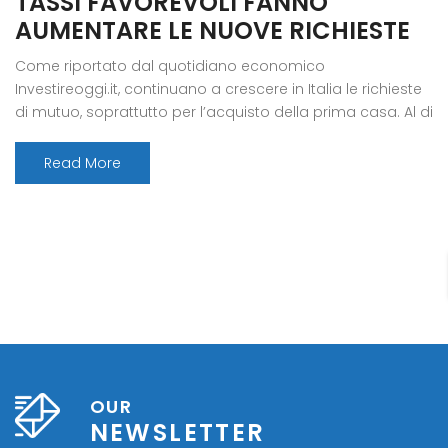
TASSI FAVOREVOLI FANNO
AUMENTARE LE NUOVE RICHIESTE
Come riportato dal quotidiano economico
Investireoggi.it, continuano a crescere in Italia le richieste
di mutuo, soprattutto per l’acquisto della prima casa. Al di
là del valore di vendita degli immobili, che per alcune
zone della penisola si è fatto più abbordabile, le ragioni di
Read More
questo trend sono da ricercarsi nel mantenimento di
tassi che restano […]
OUR
NEWSLETTER