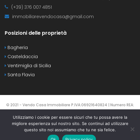
(+39) 376 007 4851
immobiliarevendocasa@gmail.com
Posizioni delle proprietà
Bagheria
Casteldaccia
Ventimiglia di Sicilia
Santa Flavia
© 2021 - Vendo Casa Immobiliare P.IVA:06921640824 | Numero REA:
PA-425137 | DESIGNED BY
Webvox.it
Utilizziamo i cookie per essere sicuri che tu possa avere la
migliore esperienza sul nostro sito. Se continui ad utilizzare
HOME
CONTATTI
PROPERTIES
AGENTS
questo sito noi assumiamo che tu ne sia felice.
TERMS OF USE
Ok
Privacy policy