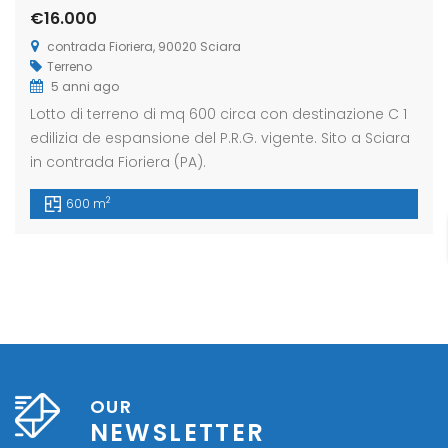
€16.000
contrada Fioriera, 90020 Sciara
Terreno
eldaccia : Terreno
Casteldaccia : Terreno
Caste
5 anni ago
trada Valle Corvo
Contrada Grifeo
Via 
Lotto di terreno di mq 600 circa con destinazione C 1
edilizia de espansione del P.R.G. vigente. Sito a Sciara
800
€13.000
€150
in contrada Fioriera (PA).
a Corvo, Discesa Mirio, 19, 90014 Casteldaccia PA, Italia
Str. Grifeo, 90014 Casteldaccia PA, Italia
Via Co
2
600 m
OUR
NEWSLETTER