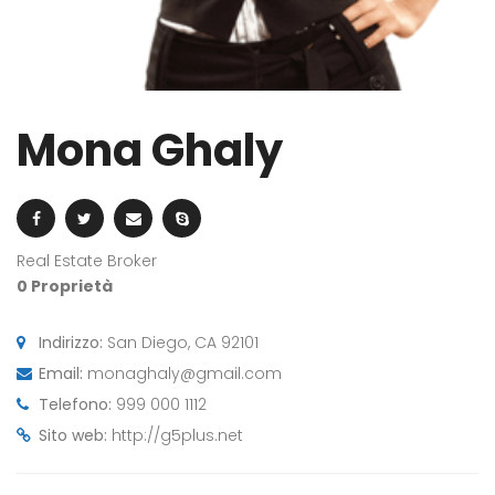
Mona Ghaly
Real Estate Broker
0 Proprietà
Indirizzo:
San Diego, CA 92101
Email:
monaghaly@gmail.com
Telefono:
999 000 1112
Sito web:
http://g5plus.net