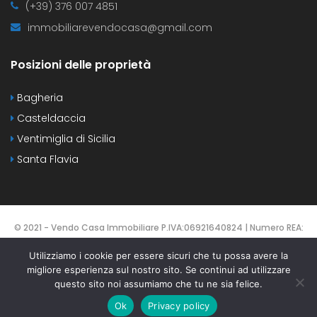
(+39) 376 007 4851
immobiliarevendocasa@gmail.com
Posizioni delle proprietà
Bagheria
Casteldaccia
Ventimiglia di Sicilia
Santa Flavia
© 2021 - Vendo Casa Immobiliare P.IVA:06921640824 | Numero REA:
PA-425137 | DESIGNED BY
Webvox.it
Utilizziamo i cookie per essere sicuri che tu possa avere la
migliore esperienza sul nostro sito. Se continui ad utilizzare
HOME
CONTATTI
PROPERTIES
AGENTS
questo sito noi assumiamo che tu ne sia felice.
TERMS OF USE
Ok
Privacy policy